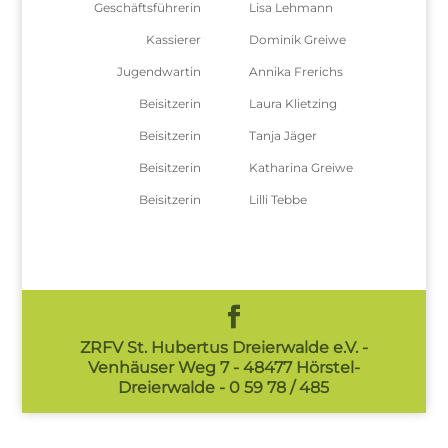
Geschäftsführerin
Lisa Lehmann
Kassierer
Dominik Greiwe
Jugendwartin
Annika Frerichs
Beisitzerin
Laura Klietzing
Beisitzerin
Tanja Jäger
Beisitzerin
Katharina Greiwe
Beisitzerin
Lilli Tebbe
ZRFV St. Hubertus Dreierwalde e.V. -
Venhäuser Weg 7 - 48477 Hörstel-
Dreierwalde - 0 59 78 / 485