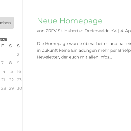
Neue Homepage
von
ZRFV St. Hubertus Dreierwalde e.V.
|
4. Ap
2026
Die Homepage wurde überarbeitet und hat e
F
S
S
in Zukunft keine Einladungen mehr per Briefpo
1
2
Newsletter, der euch mit allen Infos...
7
8
9
14
15
16
21
22
23
28
29
30