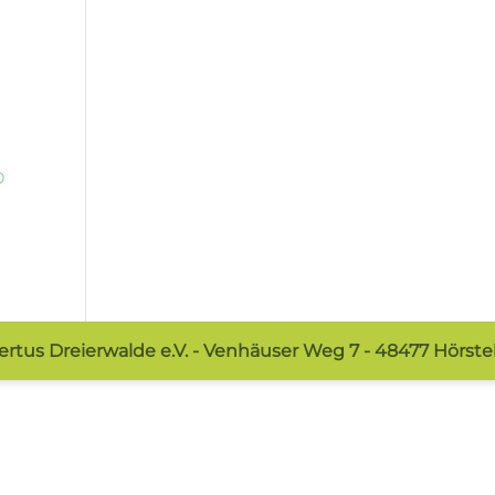
0
rtus Dreierwalde e.V. - Venhäuser Weg 7 - 48477 Hörstel