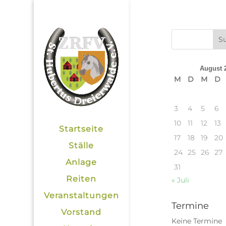
August 
M
D
M
D
3
4
5
6
10
11
12
13
Startseite
17
18
19
20
Ställe
24
25
26
27
Anlage
31
Reiten
« Juli
Veranstaltungen
Termine
Vorstand
Keine Termine