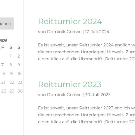
Reitturnier 2024
von
Dominik Greiwe
|
17. Juli 2024
2026
Es ist soweit, unser Reitturnier 2024 endlich 
F
S
S
die entsprechenden Unterlagen! Hinweis: Zum 
1
2
einen Klick auf die Überschrift „Reitturnier 20
7
8
9
14
15
16
21
22
23
Reitturnier 2023
28
29
30
von
Dominik Greiwe
|
30. Juli 2023
Es ist soweit, unser Reitturnier 2023 endlich 
die entsprechenden Unterlagen! Hinweis: Zum 
einen Klick auf die Überschrift „Reitturnier 20