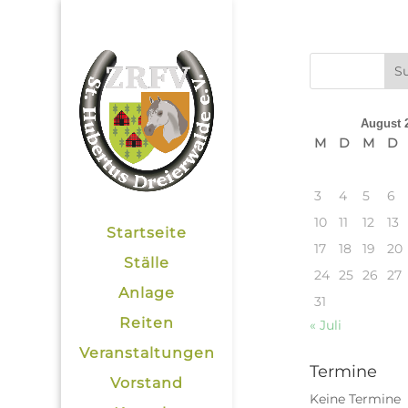
August 
M
D
M
D
3
4
5
6
10
11
12
13
Startseite
17
18
19
20
Ställe
24
25
26
27
Anlage
31
Reiten
« Juli
Veranstaltungen
Termine
Vorstand
Keine Termine